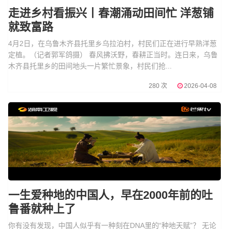
走进乡村看振兴丨春潮涌动田间忙 洋葱铺
就致富路
4月2日，在乌鲁木齐县托里乡乌拉泊村，村民们正在进行早熟洋葱
定植。（记者郭军鸽摄） 春风拂沃野，春耕正当时。连日来，乌鲁
木齐县托里乡的田间地头一片繁忙景象，村民们抢...
280 次
2026-04-08
一生爱种地的中国人，早在2000年前的吐
鲁番就种上了
你有没有发现，中国人似乎有一种刻在DNA里的“种地天赋”？ 无论