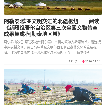
阿勒泰:欧亚文明交汇的北疆枢纽——阅读
《新疆维吾尔自治区第三次全国文物普查
成果集成·阿勒泰地区卷》
阿尔泰山秋色 阿勒泰地处阿尔泰山南麓与额尔齐斯河流域，是连接
中原农耕文明、蒙古高原草原文明与西伯利亚森林文化的重要枢
纽。作为中国境内唯一流入北冰洋水系的河流——额尔齐斯...
321 次
2026-04-14