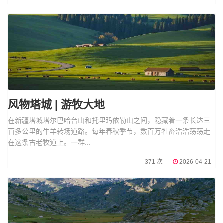
风物塔城 | 游牧大地
在新疆塔城塔尔巴哈台山和托里玛依勒山之间，隐藏着一条长达三
百多公里的牛羊转场道路。每年春秋季节，数百万牲畜浩浩荡荡走
在这条古老牧道上。一群...
371 次
2026-04-21