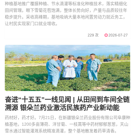
种植基地推广覆膜种植、节水滴灌等标准化种植技术，落实精细化
田间管理。眼下雪菊花苞饱满，整体长势向好，产量与品质较往年
稳步提升。采收高峰期，基地吸纳大量本地闲置劳动力就近务工，
让村民实现家门口就业增收。
229 次
2026-07-27
奋进“十五五”一线见闻 | 从田间到车间全链
溯源 银朵兰药业激活民族药产业新动能
药材好，药才好。7月21日，在新疆银朵兰药业股份有限公司阜康种
植基地，1200多亩薄荷、洋甘菊、一枝蒿等中药材郁郁葱葱，天山
雪水通过智能灌溉系统精准滴灌，整个基地散发着药草清香。