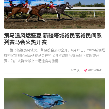
策马追风燃盛夏 新疆塔城裕民富裕民间系
列赛马会火热开赛
策马扬鞭逐风驰骋，草原盛会热力全开。6月13日，2026新疆塔
城裕民富裕民间系列赛马会在裕民县丝路国际赛马场正式鸣锣开
赛，为广大群众献上一场速度与激情、...
462 次
2026-06-15