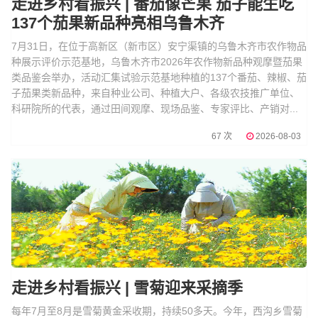
走进乡村看振兴 | 番茄像芒果 茄子能生吃
137个茄果新品种亮相乌鲁木齐
7月31日，在位于高新区（新市区）安宁渠镇的乌鲁木齐市农作物品
种展示评价示范基地，乌鲁木齐市2026年农作物新品种观摩暨茄果
类品鉴会举办，活动汇集试验示范基地种植的137个番茄、辣椒、茄
子茄果类新品种，来自种业公司、种植大户、各级农技推广单位、
科研院所的代表，通过田间观摩、现场品鉴、专家评比、产销对...
67 次
2026-08-03
走进乡村看振兴 | 雪菊迎来采摘季
每年7月至8月是雪菊黄金采收期，持续50多天。今年，西沟乡雪菊