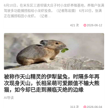
6月10日，在米东区三道坝镇大庄子村小龙虾养殖基地，养殖户张满
驾驶多功能捕捞船给小龙虾投食。（记者陈岩摄） 6月10日，张满
正在捕捞稻田小龙虾。（记者...
421 次
2026-06-12
被称作天山精灵的伊犁鼠兔，时隔多年再
次现身天山，长相呆萌可爱颜值不输大熊
猫，如今却已走到濒临灭绝的边缘
AI导读
313 次
2026-06-04