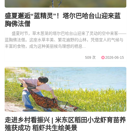
盛夏邂逅“蓝精灵”！塔尔巴哈台山迎来蓝
胸佛法僧
盛夏时节，草木葱茏的塔尔巴哈台山迎来了灵动的空中来客——
蓝胸佛法僧。这座水草丰美、繁花遍野的山林，凭借宜人的气候与
丰富的食物，成为这种美丽候鸟理想的栖息...
509 次
2026-06-15
走进乡村看振兴 | 米东区稻田小龙虾育苗养
殖获成功 稻虾共生绘美景