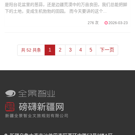
是阳台花盆里的葱蒜，还是边疆荒漠中的万亩良田，我们总能把脚
下的土地，变成生机勃勃的田园。 而今天要讲的这个...
276 次
2026-03-23
1
2
3
4
5
下一页
共 52 共条