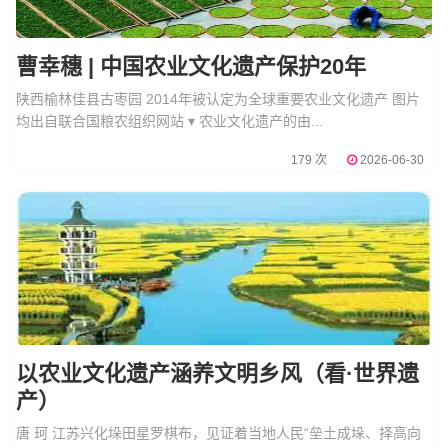
曹幸穗 | 中国农业文化遗产保护20年
陕西榆林佳县古枣园 2014年被认定为全球重要农业文化遗产 图片
均出自联合国粮农组织网站 ▾ 农业文化遗产的由...
179 次
2026-06-30
以农业文化遗产涵养文明乡风（看·世界遗
产）
唐 珂 江苏兴化垛田星罗棋布，见证着当地人民“垒土成垛、择高向