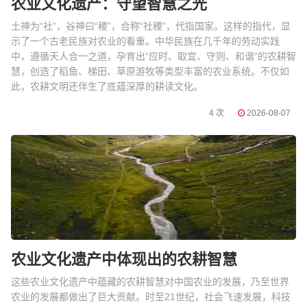
农业文化遗产：守望智慧之光
土神为“社”，谷神曰“稷”，合称“社稷”，代指国家。这样的指代，显
示了一个古老民族对农业的看重。中华民族在几千年的劳动实践
中，遵循天人合一之道，孕育出“应时、取宜、守则、和谐”的农耕智
慧，创造了稻鱼、梯田、草原游牧等类型丰富的农业系统。不仅如
此，农耕文明还伴生了底蕴深厚的耕读文化。
4 次
2026-08-07
农业文化遗产中体现出的农耕智慧
这些农业文化遗产中蕴藏的农耕智慧对中国农业的发展，乃至世界
农业的发展都做出了巨大贡献。时至21世纪，社会飞速发展，科技