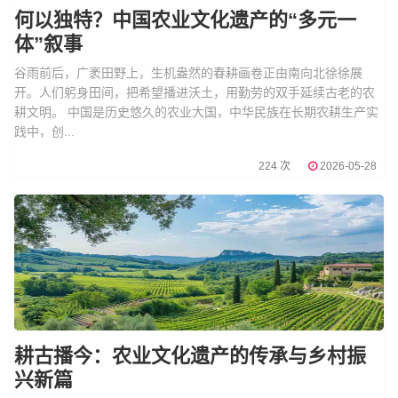
何以独特？中国农业文化遗产的“多元一
体”叙事
谷雨前后，广袤田野上，生机盎然的春耕画卷正由南向北徐徐展
开。人们躬身田间，把希望播进沃土，用勤劳的双手延续古老的农
耕文明。 中国是历史悠久的农业大国，中华民族在长期农耕生产实
践中，创...
224 次
2026-05-28
耕古播今：农业文化遗产的传承与乡村振
兴新篇