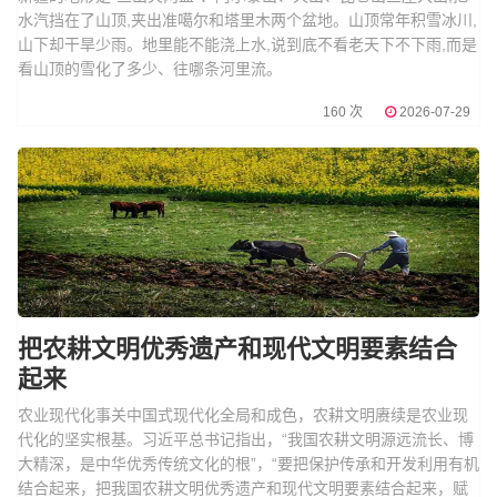
水汽挡在了山顶,夹出准噶尔和塔里木两个盆地。山顶常年积雪冰川,
山下却干旱少雨。地里能不能浇上水,说到底不看老天下不下雨,而是
看山顶的雪化了多少、往哪条河里流。
160 次
2026-07-29
把农耕文明优秀遗产和现代文明要素结合
起来
农业现代化事关中国式现代化全局和成色，农耕文明赓续是农业现
代化的坚实根基。习近平总书记指出，“我国农耕文明源远流长、博
大精深，是中华优秀传统文化的根”，“要把保护传承和开发利用有机
结合起来，把我国农耕文明优秀遗产和现代文明要素结合起来，赋