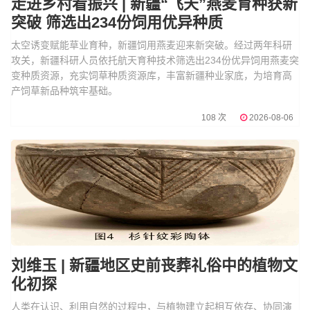
走进乡村看振兴 | 新疆“飞天”燕麦育种获新
突破 筛选出234份饲用优异种质
太空诱变赋能草业育种，新疆饲用燕麦迎来新突破。经过两年科研
攻关，新疆科研人员依托航天育种技术筛选出234份优异饲用燕麦突
变种质资源，充实饲草种质资源库，丰富新疆种业家底，为培育高
产饲草新品种筑牢基础。
108 次
2026-08-06
刘维玉 | 新疆地区史前丧葬礼俗中的植物文
化初探
人类在认识、利用自然的过程中，与植物建立起相互依存、协同演