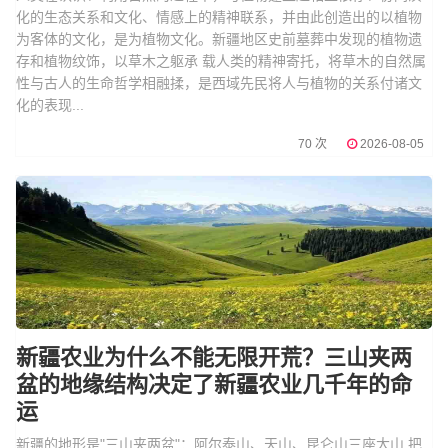
化的生态关系和文化、情感上的精神联系，并由此创造出的以植物
为客体的文化，是为植物文化。新疆地区史前墓葬中发现的植物遗
存和植物纹饰，以草木之躯承 载人类的精神寄托，将草木的自然属
性与古人的生命哲学相融揉，是西域先民将人与植物的关系付诸文
化的表现...
70 次
2026-08-05
新疆农业为什么不能无限开荒？三山夹两
盆的地缘结构决定了新疆农业几千年的命
运
新疆的地形是"三山夹两盆"：阿尔泰山、天山、昆仑山三座大山,把