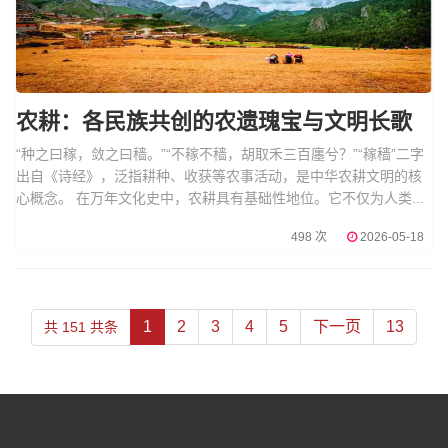
农耕：各民族共创的农遗瑰宝与文明长歌
“种之曰稼，敛之曰穑。”“不稼不穑，胡取禾三百廛兮？”“稼穑”二字
出自《诗经》，泛指耕种、收获等农事活动，是中华农耕文明的核
心概念。 在万年文化史中，农耕具有基础性地位。它不仅为人类...
498 次
2026-05-18
1
2
3
4
5
下一页
13
共 151 共条