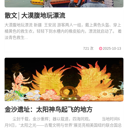
散文│大漠腹地玩漂流
大漠腹地玩漂流 新疆 王安润 游客两人一组，戴上黄色头盔、穿上
橘黄色的救生衣，轻轻下到水槽内的橡皮船内，漂流就启动了。 着
淡青色救生...
721 次
2025-10-13
金沙遗址：太阳神鸟起飞的地方
尘封千载，金沙重辉；器以载道，四海同观。 当地时间6
月9日，“太阳之光——古蜀文明与世界”展览亮相美国纽约联合国总