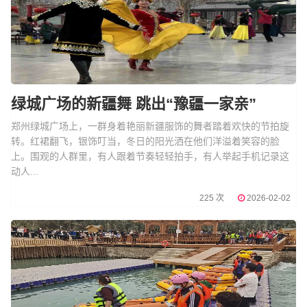
绿城广场的新疆舞 跳出“豫疆一家亲”
郑州绿城广场上，一群身着艳丽新疆服饰的舞者踏着欢快的节拍旋
转。红裙翻飞，银饰叮当，冬日的阳光洒在他们洋溢着笑容的脸
上。围观的人群里，有人跟着节奏轻轻拍手，有人举起手机记录这
动人...
225 次
2026-02-02