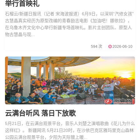
举行首映礼
石榴云/新疆日报讯（记者 宋海波报道）6月9日，以深圳“汽修女孩”
古慧晶真实经历为原型改编的青春励志电影《加油吧！娜依拉》，
在乌鲁木齐文化中心举行新疆专场首映礼。影片主创团队、原型人
物古慧晶与现...
594 次
2026-06-10
云满台听风 落日下放歌
5月21日，在云满台观景平台，音乐人刘楚之演唱歌曲《花儿为什么
这样红》。 新疆网讯 5月21日20时，在沙依巴克区雅玛里克山森林
公园云满台观景平台，夕阳为天际镀上暖...