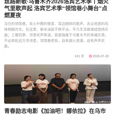
丝路新歌·乌鲁木齐2026洛宾艺术季丨烟火
气里歌声起 洛宾艺术季“领馆巷小舞台”点
燃夏夜
当日的领馆巷，炭火升腾的惬意、耳边婉转的歌声、舌尖地道的风
味相融共生。在这里，柴米油盐不再平淡，平凡生活被谱成悠扬乐
曲；三餐四季、邻里欢声笑语，皆是独属于乌鲁木齐的幸福乐章。
不必奔赴远方寻诗意，领馆巷老街，自有烟火浪漫，自有声声欢
歌。
241 次
2026-07-20
青春励志电影《加油吧！娜依拉》在乌市