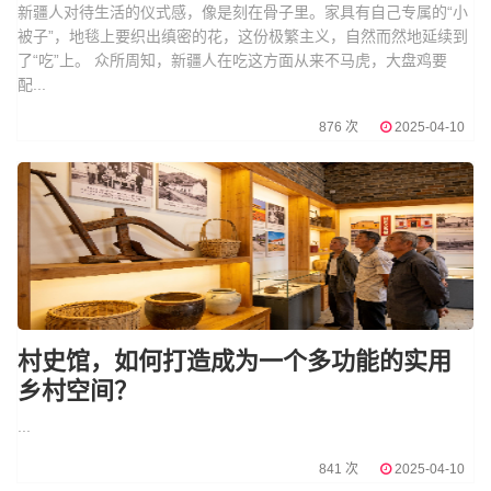
新疆人对待生活的仪式感，像是刻在骨子里。家具有自己专属的“小
被子”，地毯上要织出缜密的花，这份极繁主义，自然而然地延续到
了“吃”上。 众所周知，新疆人在吃这方面从来不马虎，大盘鸡要
配...
876 次
2025-04-10
村史馆，如何打造成为一个多功能的实用
乡村空间？
...
841 次
2025-04-10