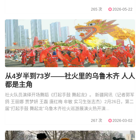
265 次
2026-05-22
从4岁半到73岁——社火里的乌鲁木齐 人人
都是主角
社火队员演绎开场舞蹈《打起手鼓 舞起龙》。 新疆网讯（记者郭军
鸽 王丽娜 贾梦妍 王磊 唐红梅 牟敏 实习生张志杰）2月26日，第二
届“打起手鼓 舞起龙”乌鲁木齐社火巡游展演火热开演...
267 次
2026-03-02