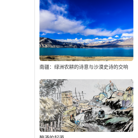
南疆：绿洲农耕的诗意与沙漠史诗的交响
酿酒的起源