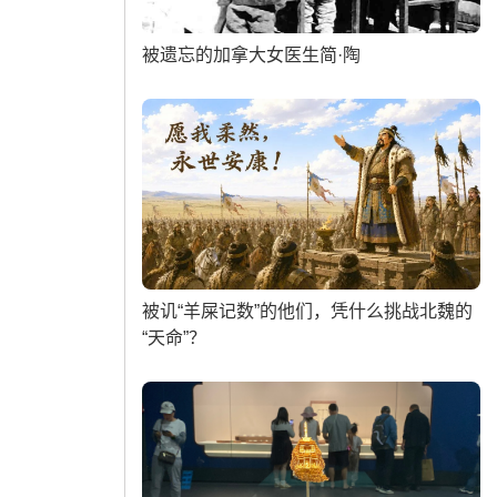
被遗忘的加拿大女医生简·陶
被讥“羊屎记数”的他们，凭什么挑战北魏的
“天命”？