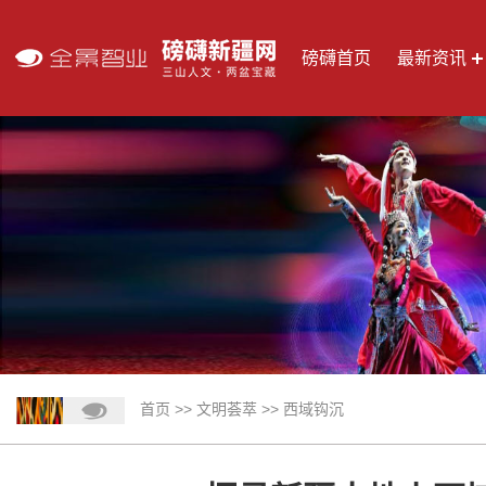
磅礴首页
最新资讯
首页
>>
文明荟萃
>>
西域钩沉