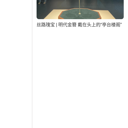
丝路瑰宝 | 明代金簪 戴在头上的“亭台楼阁”