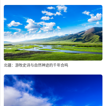
北疆：游牧史诗与自然神迹的千年合鸣