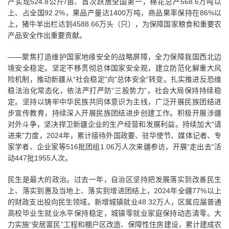
产实现524.8公斤/亩、首次跃居全国第一，棉花总产568.6万吨以
上、占全国92.2%，果品产量达1400万吨，商品果率保持在86%以
上，猪牛羊出栏达到4588.66万头（只），为保障国家粮食和重要农
产品安全作出重要贡献。
——聚焦打造维护国家地缘安全的战略屏障，全力保障我国西北边
境安全稳定。坚定不移贯彻总体国家安全观，建立防范化解重大风
险机制，推动新疆从“社会稳定”向“总体安全”转变。扎实推进反恐维
稳法治化常态化，依法严打严防“三股势力”，社会大局保持持续稳
定。坚持以铸牢中华民族共同体意识为主线，广泛开展民族团结进
步宣传教育，持续深入开展民族团结进步创建工作。积极开展涉疆
对外斗争，坚决捍卫新疆企业的生产经营和发展利益。持续加大“请
进来”力度，2024年，累计接待外国政要、驻华使节、媒体记者、专
家学者、企业家等516批团组1.06万人次来疆参访，开展“走出去”活
动447批1955人次。
民生是最大的政治。过去一年，自治区坚持把发展落实到改善民生
上、落实到惠及当地上、落实到增进团结上，2024年全疆77%以上
的财政支出投向民生领域。新增城镇就业48.32万人，区属应届普通
高校毕业生就业水平保持稳定，城镇零就业家庭保持动态清零。大
力实施“安居富民”工程和棚户区改造、保障性住房建设，累计建成农