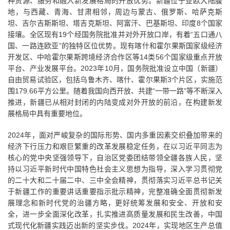
种资源、服务和融入新发展格局的开放优势。新疆位于亚欧大陆腹
地，与西藏、青海、甘肃相邻，周边与蒙古、俄罗斯、哈萨克斯
坦、吉尔吉斯斯坦、塔吉克斯坦、阿富汗、巴基斯坦、印度8个国家
接壤。全区现有19个经国务院批准并对外开放口岸，有着“五口通八
国、一路连欧亚”的独特区位优势。现有喀什和霍尔果斯国家级经济
开发区、中哈霍尔果斯跨境经济合作区等14类56个国家级重点开放
平台、产业发展平台。2023年10月，国务院批准设立中国（新疆）
自由贸易试验区，包括乌鲁木齐、喀什、霍尔果斯3个片区，实施范
围179.66平方公里。随着我国向西开放、共建“一带一路”等不断深入
推进，新疆已从相对封闭的内陆变成对外开放的前沿，在构建新发
展格局中具有重要地位。
2024年，面对严峻复杂的国际形势、国内多重因素交织叠加带来的
经济下行压力和艰巨繁重的改革发展稳定任务，在以习近平同志为
核心的党中央坚强领导下，自治区党委团结带领全疆各族人民，坚
持以习近平新时代中国特色社会主义思想为指导，深入学习贯彻党
的二十大和二十届二中、三中全会精神，贯彻落实习近平总书记关
于新疆工作的重要讲话重要指示批示精神，完整准确全面贯彻新发
展理念和新时代党的治疆方略，更好统筹发展和安全、开放和安
全，进一步全面深化改革，扎实推进高质量发展和民生改善，中国
式现代化新疆实践迈出新的坚实步伐。2024年，实现地区生产总值