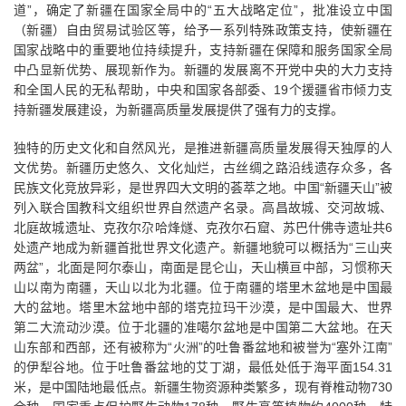
道”，确定了新疆在国家全局中的“五大战略定位”，批准设立中国
（新疆）自由贸易试验区等，给予一系列特殊政策支持，使新疆在
国家战略中的重要地位持续提升，支持新疆在保障和服务国家全局
中凸显新优势、展现新作为。新疆的发展离不开党中央的大力支持
和全国人民的无私帮助，中央和国家各部委、19个援疆省市倾力支
持新疆发展建设，为新疆高质量发展提供了强有力的支撑。
独特的历史文化和自然风光，是推进新疆高质量发展得天独厚的人
文优势。新疆历史悠久、文化灿烂，古丝绸之路沿线遗存众多，各
民族文化竞放异彩，是世界四大文明的荟萃之地。中国“新疆天山”被
列入联合国教科文组织世界自然遗产名录。高昌故城、交河故城、
北庭故城遗址、克孜尔尕哈烽燧、克孜尔石窟、苏巴什佛寺遗址共6
处遗产地成为新疆首批世界文化遗产。新疆地貌可以概括为“三山夹
两盆”，北面是阿尔泰山，南面是昆仑山，天山横亘中部，习惯称天
山以南为南疆，天山以北为北疆。位于南疆的塔里木盆地是中国最
大的盆地。塔里木盆地中部的塔克拉玛干沙漠，是中国最大、世界
第二大流动沙漠。位于北疆的准噶尔盆地是中国第二大盆地。在天
山东部和西部，还有被称为“火洲”的吐鲁番盆地和被誉为“塞外江南”
的伊犁谷地。位于吐鲁番盆地的艾丁湖，最低处低于海平面154.31
米，是中国陆地最低点。新疆生物资源种类繁多，现有脊椎动物730