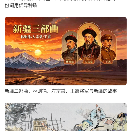
份饲用优异种质
新疆三部曲：林则徐、左宗棠、王震将军与新疆的故事