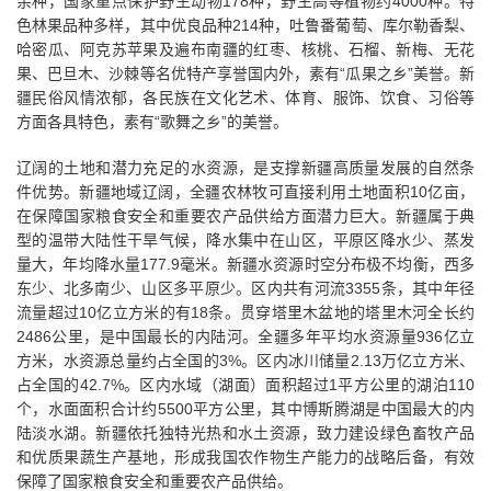
余种，国家重点保护野生动物178种，野生高等植物约4000种。特
色林果品种多样，其中优良品种214种，吐鲁番葡萄、库尔勒香梨、
哈密瓜、阿克苏苹果及遍布南疆的红枣、核桃、石榴、新梅、无花
果、巴旦木、沙棘等名优特产享誉国内外，素有“瓜果之乡”美誉。新
疆民俗风情浓郁，各民族在文化艺术、体育、服饰、饮食、习俗等
方面各具特色，素有“歌舞之乡”的美誉。
辽阔的土地和潜力充足的水资源，是支撑新疆高质量发展的自然条
件优势。新疆地域辽阔，全疆农林牧可直接利用土地面积10亿亩，
在保障国家粮食安全和重要农产品供给方面潜力巨大。新疆属于典
型的温带大陆性干旱气候，降水集中在山区，平原区降水少、蒸发
量大，年均降水量177.9毫米。新疆水资源时空分布极不均衡，西多
东少、北多南少、山区多平原少。区内共有河流3355条，其中年径
流量超过10亿立方米的有18条。贯穿塔里木盆地的塔里木河全长约
2486公里，是中国最长的内陆河。全疆多年平均水资源量936亿立
方米，水资源总量约占全国的3%。区内冰川储量2.13万亿立方米、
占全国的42.7%。区内水域（湖面）面积超过1平方公里的湖泊110
个，水面面积合计约5500平方公里，其中博斯腾湖是中国最大的内
陆淡水湖。新疆依托独特光热和水土资源，致力建设绿色畜牧产品
和优质果蔬生产基地，形成我国农作物生产能力的战略后备，有效
保障了国家粮食安全和重要农产品供给。