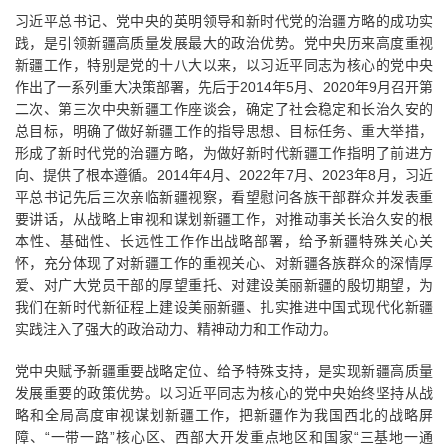
习近平总书记、党中央的英明领导和新时代党的治疆方略的成功实
践，是引领新疆高质量发展最大的政治优势。党中央历来高度重视
新疆工作，特别是党的十八大以来，以习近平同志为核心的党中央
作出了一系列重大决策部署，先后于2014年5月、2020年9月召开第
二次、第三次中央新疆工作座谈会，确定了社会稳定和长治久安的
总目标，明确了做好新疆工作的指导思想、目标任务、重大举措，
形成了新时代党的治疆方略，为做好新时代新疆工作指明了前进方
向、提供了根本遵循。2014年4月、2022年7月、2023年8月，习近
平总书记先后三次亲临新疆视察，看望慰问各族干部群众并发表重
要讲话，从战略上审视和谋划新疆工作，对推动事关长治久安的根
本性、基础性、长远性工作作出战略部署，给予新疆特殊关心关
怀，充分体现了对新疆工作的重视关心、对新疆各族群众的深情厚
爱、对广大党员干部的厚望重托、对建设美丽新疆的殷切期望，为
我们在新时代新征程上建设美丽新疆、扎实推进中国式现代化新疆
实践注入了强大的政治动力、精神动力和工作动力。
党中央赋予新疆重要战略定位、给予特殊支持，是实现新疆高质量
发展重要的政策优势。以习近平同志为核心的党中央始终坚持从战
略和全局高度审视谋划新疆工作，把新疆作为我国西北的战略屏
障、“一带一路”核心区、西部大开发重点地区和国家“三基地一通