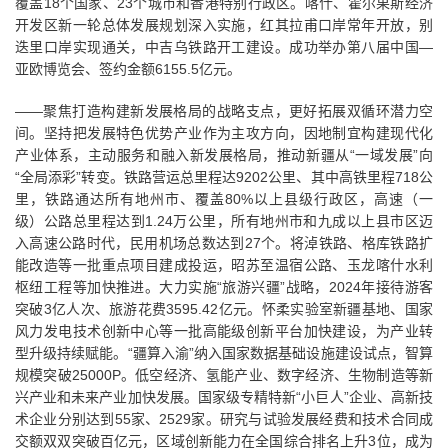
覆盖18个国家、23个城市和香港特别行政区。喀什、霍尔果斯经济
开发区新一轮总体发展规划深入实施，红其拉甫口岸常年开放，别
迭里口岸实现通关，中吉乌铁路开工建设。成功举办第八届中国—
亚欧博览会、签约金额6155.5亿元。
——聚焦打造构建新发展格局的战略支点，更好拓展双循环潜力空
间。坚持把发展特色优势产业作为主攻方向，因地制宜构建现代化
产业体系，主动服务和融入新发展格局，推动新疆从“一域发展”向
“全局添彩”转变。铁路营运总里程达9202公里、其中高铁里程718公
里，铁路通达所有地州市、覆盖80%以上县级行政区，高速（一
级）公路总里程达到1.24万公里，所有地州市和九成以上县市区迈
入高速公路时代，民用机场总数达到27个。将淖铁路、格库铁路扩
能改造等一批重点项目建成投运，昭苏至温宿公路、玉龙喀什水利
枢纽工程等加快推进。大力实施“旅游兴疆”战略，2024年接待游客
突破3亿人次、旅游花费3595.42亿元。怀柔实验室新疆基地、国家
风力发电技术创新中心等一批高能级创新平台加快建设，为产业转
型升级持续赋能。“疆算入渝”纳入国家数据基础设施建设试点，智算
规模突破25000P。低空经济、氢能产业、数字经济、生物制造等新
兴产业和未来产业加快发展。国家级专精特新“小巨人”企业、高新技
术企业分别达到55家、2529家。研究与试验发展经费和技术合同成
交额双双突破百亿元，区域创新能力在全国综合排名上升3位，成为