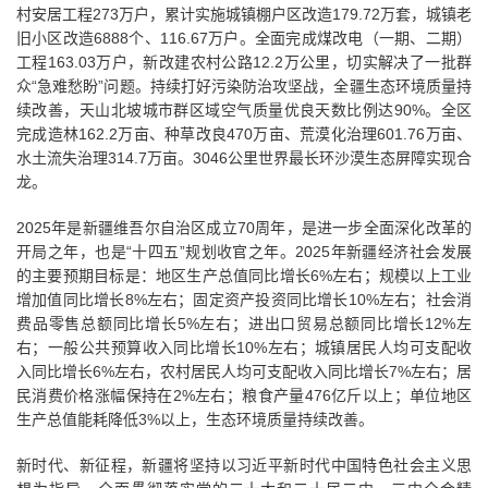
村安居工程273万户，累计实施城镇棚户区改造179.72万套，城镇老
旧小区改造6888个、116.67万户。全面完成煤改电（一期、二期）
工程163.03万户，新改建农村公路12.2万公里，切实解决了一批群
众“急难愁盼”问题。持续打好污染防治攻坚战，全疆生态环境质量持
续改善，天山北坡城市群区域空气质量优良天数比例达90%。全区
完成造林162.2万亩、种草改良470万亩、荒漠化治理601.76万亩、
水土流失治理314.7万亩。3046公里世界最长环沙漠生态屏障实现合
龙。
2025年是新疆维吾尔自治区成立70周年，是进一步全面深化改革的
开局之年，也是“十四五”规划收官之年。2025年新疆经济社会发展
的主要预期目标是：地区生产总值同比增长6%左右；规模以上工业
增加值同比增长8%左右；固定资产投资同比增长10%左右；社会消
费品零售总额同比增长5%左右；进出口贸易总额同比增长12%左
右；一般公共预算收入同比增长10%左右；城镇居民人均可支配收
入同比增长6%左右，农村居民人均可支配收入同比增长7%左右；居
民消费价格涨幅保持在2%左右；粮食产量476亿斤以上；单位地区
生产总值能耗降低3%以上，生态环境质量持续改善。
新时代、新征程，新疆将坚持以习近平新时代中国特色社会主义思