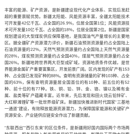
丰富的能源、矿产资源，是新疆建设现代化产业体系、实现后发赶
超的重要禀赋优势。新疆太阳能、风能资源丰富，全疆太阳能技术
可开发量42亿千瓦、占全国的26.9%，位居全国第1位；风能资源技
术可开发量10亿千瓦、占全国的18%，位居全国第2位。新疆是国家
规划建设的大型煤炭供应保障基地，是我国油气产量增长的主要地
区。据全疆矿产资源潜力评价，新疆石油预测资源量约占全国陆上
石油资源量的22%，天然气预测资源量约占全国陆上天然气资源量
的28%，煤炭预测资源量约占全国40%，煤层气预测资源量约占全
国26%。新疆地跨世界两大巨型成矿域，资源地质条件优越，是世
界能源金属矿产重要富集区，开发前景广阔。区内发现的矿产有153
种、占全国已发现矿种的88%。查明有资源储量的矿种103种、占全
国的63%，保有查明资源量居全国首位的有10种、前五位的有52
种、前十位的有77种。铁、铜、铅、锌、金、铬、镍以及稀有金
属、盐类等矿产蕴藏丰富。近年来，先后发现和田火烧云铅锌矿、
大红柳滩锂矿等一批世界级矿床。新疆加快推进新时代国家“三基地
一通道”建设，有效释放能源资源潜力，为保障国家能源和关键矿产
资源安全、产业链供应链安全作出了新疆贡献。
“东联西出”“西引东来”的区位条件，是新疆用好国内国际两个市场两