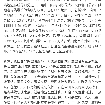
陆地边界线的四分之一，是中国陆地面积最大、交界邻国最多、陆
地边界线最长的省级行政区。现有14个地州市，包括5个自治州、4
个地级市、5个地区；共有110个县（市、区），包括68个县、29个
县级市、13个市辖区，其中有6个自治县、36个边境县（市）；有
1188个乡镇（街道、区公所），包括454个乡、496个镇、237个街
道、1个区公所，其中有民族乡42个；有村（社区）11798个，包括
8861个行政村、2937个社区。截至2024年末，全区常住人口
2622.8万人，其中城镇常住人口1583万人，城镇化率达到60.36%。
新疆生产建设兵团是新疆维吾尔自治区的重要组成部分，现有14个
师、179个团场，12个兵团管理的自治区直辖市。
新疆是我国西北的战略屏障，是实施西部大开发战略的重点地区，
是我国向西开放的重要门户，也是全国重要的能源基地和运输通
道，新疆工作在党和国家工作全局中具有特殊重要的战略地位。新
疆社会发展稳定，事关全国改革发展稳定大局，事关祖国统一、民
族团结、国家安全，事关实现中华民族伟大复兴。自治区成立70年
来，在党中央、国务院的亲切关怀下，在全国人民的大力支持下，
经济持续快速发展，社会事业全面进步，开启了从落后向进步、从
贫穷向富裕、从封闭向开放的伟大历程。特别是党的十八大以来，
在以习近平同志为核心的党中央坚强领导下，自治区党委、政府完