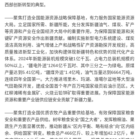
西部创新转型的典型。
——聚焦打造全国能源资源战略保障基地，有力服务国家能源资源
大局。立足国家所需、新疆所能，充分发挥新疆油气、煤炭、矿产
等资源和产业在全国经济大局中的重要作用，为保障国家能源和关
键矿产资源安全作出新疆贡献。编制实施新型电力系统建设、煤炭
清洁高效利用、油气增储上产和战略性矿产资源勘探开发规划，高
质量推进新型工业化，加快构建体现新疆特色和优势的现代化产业
体系。2024年新能源装机规模突破1亿千瓦、占电力总装机规模的
50%以上，“疆电外送”1264亿千瓦时、其中三分之一为绿电。原煤
产量达到5.41亿吨，“疆煤外运”1.4亿吨，油气当量达到6664万吨，
连续四年全国第一。大力推进塔里木、玛湖、准噶尔盆地等大型油
气田勘探开发，建成全国首个年产百万吨国家级页岩油示范区。大
红柳滩稀有金属矿、火烧云铅锌矿取得重要进展。为保障国家能源
资源和重要产业链供应链安全贡献了新疆力量。
——聚焦打造全国优质农牧产品重要供给基地，有效保障国家粮食
安全和重要农产品供给。树牢粮食安全“国之大者”，发挥粮棉油、果
蔬生产方面显著优势，推动新疆从“区内平衡、略有结余”向“区内结
余、供给国家”转变。粮食总产466亿斤、较上年增加42.2亿斤，单