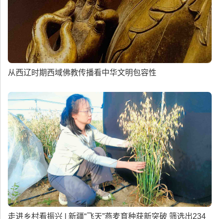
从西辽时期西域佛教传播看中华文明包容性
走进乡村看振兴 | 新疆“飞天”燕麦育种获新突破 筛选出234