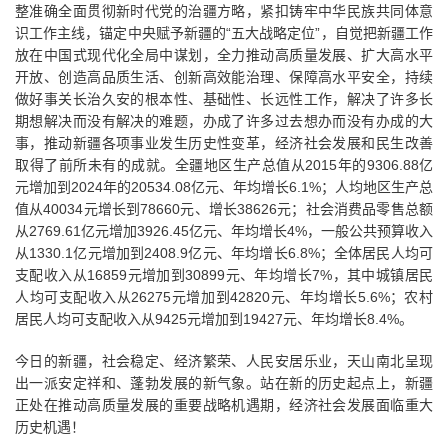
整准确全面贯彻新时代党的治疆方略，紧扣铸牢中华民族共同体意
识工作主线，锚定中央赋予新疆的“五大战略定位”，自觉把新疆工作
放在中国式现代化全局中谋划，全力推动高质量发展、扩大高水平
开放、创造高品质生活、创新高效能治理、保障高水平安全，持续
做好事关长治久安的根本性、基础性、长远性工作，解决了许多长
期想解决而没有解决的难题，办成了许多过去想办而没有办成的大
事，推动新疆各项事业发生历史性变革，经济社会发展和民生改善
取得了前所未有的成就。全疆地区生产总值从2015年的9306.88亿
元增加到2024年的20534.08亿元、年均增长6.1%；人均地区生产总
值从40034元增长到78660元、增长38626元；社会消费品零售总额
从2769.61亿元增加3926.45亿元、年均增长4%，一般公共预算收入
从1330.1亿元增加到2408.9亿元、年均增长6.8%；全体居民人均可
支配收入从16859元增加到30899元、年均增长7%，其中城镇居民
人均可支配收入从26275元增加到42820元、年均增长5.6%；农村
居民人均可支配收入从9425元增加到19427元、年均增长8.4%。
今日的新疆，社会稳定、经济繁荣、人民安居乐业，天山南北呈现
出一派安定祥和、蓬勃发展的新气象。站在新的历史起点上，新疆
正处在推动高质量发展的重要战略机遇期，经济社会发展面临重大
历史机遇！