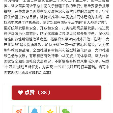
想为指导，全面贯彻落实党的二十大和二十届二中、三中全会精
神，坚决落实习近平总书记关于新疆工作的重要讲话重要指示批示
精神，完整准确全面贯彻新发展理念和新时代党的治疆方略，牢牢
扭住新疆工作总目标，坚持以推进中华民族共同体建设为主线，坚
持稳中求进工作总基调，锚定新疆在国家全局中的“五大战略定位”，
更好统筹发展和安全、开放和安全，扎实推动高质量发展，推进反
恐维稳法治化常态化，防范化解重点领域风险和外部冲击，深化战
略性创造性引领性改革攻坚，拓展高水平对内对外开放，推动“十大
产业集群”建设提质增效，加快推进“一带一路”核心区建设，大力实
施科教兴疆战略，全面推进乡村振兴和新型城镇化建设，大力推进
绿色低碳发展，有形有感有效铸牢中华民族共同体意识，坚决维护
国家安全和新疆社会大局稳定，不断提高各族群众生活水平，完成
“十四五”规划目标任务，为实现“十五五”良好开局打牢基础，谱写中
国式现代化新疆实践的新篇章！
点赞（
88
）