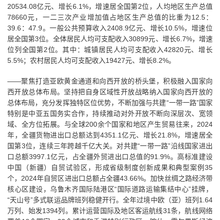
20534.08亿元、增长6.1%，增速居全国第2位，人均地区生产总值
78660元，一二三次产业增加值占地区生产总值的比重为12.5：
39.6：47.9。一般公共预算收入2408.9亿元、增长10.5%，增速位
居全国第3位。全体居民人均可支配收入30899元、增长6.7%，增速
位列全国第2位。其中：城镇居民人均可支配收入42820元、增长
5.5%；农村居民人均可支配收入19427元、增长8.2%。
——聚焦打造亚欧黄金通道和向西开放的桥头堡，积极融入国家向
西开放总体布局。坚持把自身区域性开放战略纳入国家向西开放的
总体布局，充分发挥独特区位优势，不断加强与共建“一带一路”国家
特别是中亚五国务实合作，持续推动对外开放不断向深层次、宽领
域、全方位拓展。与全球200余个国家和地区产生贸易往来，2024
年，全疆货物进出口总额达到4351.1亿元、增长21.8%，增速居全
国第3位，连续三年跨越千亿大关。对共建“一带一路”沿线国家进出
口总额3997.1亿元，占全疆外贸进出口总值的91.9%。高标准建设
中国（新疆）自贸试验区，形成省级制度创新成果和典型案例35
个，2024年自贸区进出口总额占全疆43.66%。加快丝绸之路经济带
核心区建设，乌鲁木齐国际陆港区“国际道路运输集结中心”挂牌，
“天山号”多式联运品牌班列稳健开行。全年过境中欧（亚）班列1.64
万列、始发1394列。累计运营国际及地区客运航线31条，航线网络