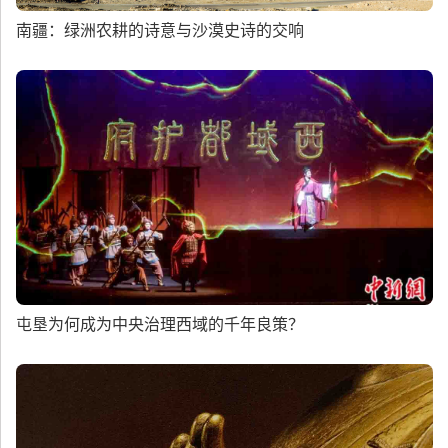
南疆：绿洲农耕的诗意与沙漠史诗的交响
屯垦为何成为中央治理西域的千年良策？