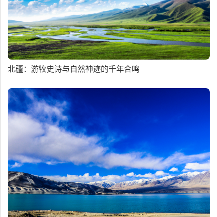
北疆：游牧史诗与自然神迹的千年合鸣