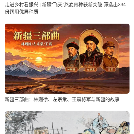
走进乡村看振兴 | 新疆“飞天”燕麦育种获新突破 筛选出234
份饲用优异种质
新疆三部曲：林则徐、左宗棠、王震将军与新疆的故事