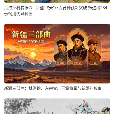
走进乡村看振兴 | 新疆“飞天”燕麦育种获新突破 筛选出234
份饲用优异种质
新疆三部曲：林则徐、左宗棠、王震将军与新疆的故事