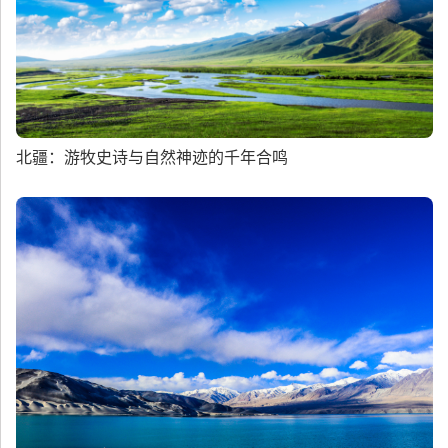
北疆：游牧史诗与自然神迹的千年合鸣