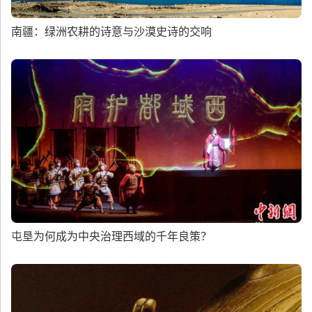
南疆：绿洲农耕的诗意与沙漠史诗的交响
屯垦为何成为中央治理西域的千年良策？