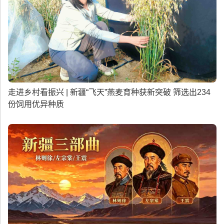
走进乡村看振兴 | 新疆“飞天”燕麦育种获新突破 筛选出234
份饲用优异种质