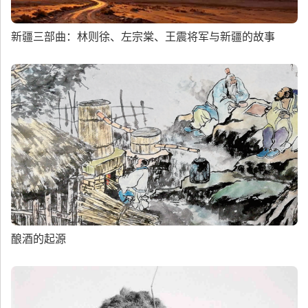
新疆三部曲：林则徐、左宗棠、王震将军与新疆的故事
酿酒的起源