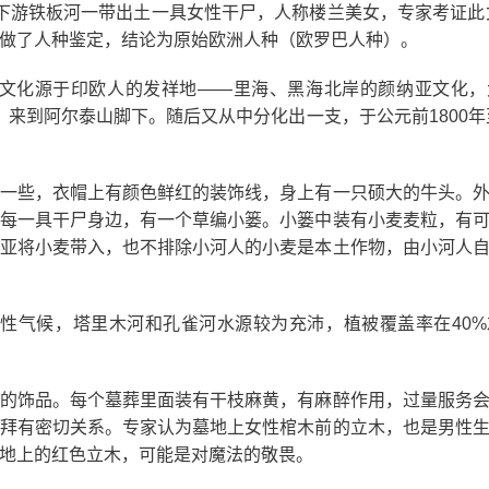
河下游铁板河一带出土一具女性干尸，人称楼兰美女，专家考证此女
做了人种鉴定，结论为原始欧洲人种（欧罗巴人种）。
文化源于印欧人的发祥地——里海、黑海北岸的颜纳亚文化，
，来到阿尔泰山脚下。随后又从中分化出一支，于公元前1800年至
一些，衣帽上有颜色鲜红的装饰线，身上有一只硕大的牛头。
每一具干尸身边，有一个草编小篓。小篓中装有小麦麦粒，有
亚将小麦带入，也不排除小河人的小麦是本土作物，由小河人
旱性气候，塔里木河和孔雀河水源较为充沛，植被覆盖率在40
的饰品。每个墓葬里面装有干枝麻黄，有麻醉作用，过量服务
拜有密切关系。专家认为墓地上女性棺木前的立木，也是男性
地上的红色立木，可能是对魔法的敬畏。