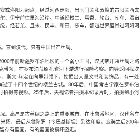
安或洛阳为起点，经过河西走廊，出玉门关和敦煌的古阳关西
尔、伊宁前往里海沿岸。中道经楼兰、焉耆、轮台、库车、温
缘，经若羌、且末、民丰、和田、莎车，翻越世界屋脊过阿姆
饰。直到汉代，只有中国出产丝绸。
2000年前新疆罗布泊地区的一个弱小王国，汉武帝开通丝绸之
尔德克带领，在罗布泊荒原孔雀河下游进行探险考察。向导返回找
，斯文·赫定在向导带领下，挖掘出大量文书和装饰品，有一
消逝了十四个世纪的楼兰古城。80年后，中国考古学家在罗布
路》时拍摄有视频。25年后，央视记者拍摄本纪录片时，拍摄到小
况。高昌是古丝绸之路上的重要城市，在吐鲁番地区，汉代名
米扬，最后从犍陀罗（今巴基斯坦）到达印度。玄奘之后200
留存有壁画，有的壁画被损坏盗走。