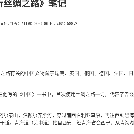
新丝绸之路》笔记
 作者： / 日期：2026-06-16 / 浏览：588 次
绸之路有关的中国文物藏于瑞典、英国、俄国、德国、法国、日
芬在他写的《中国》一书中，首次使用丝绸之路一词，代替了曾
越过阿尔泰山，沿额尔齐斯河，穿过南西伯利亚草原，再往西到黑
干道。青海道（羌中道）始自西安，经青海省会西宁，从青海