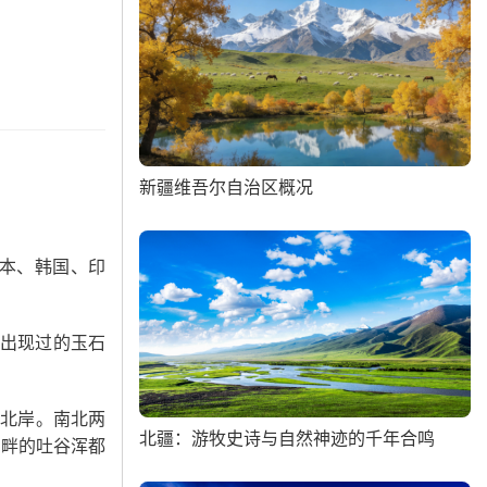
新疆维吾尔自治区概况
本、韩国、印
经出现过的玉石
海北岸。南北两
北疆：游牧史诗与自然神迹的千年合鸣
湖畔的吐谷浑都