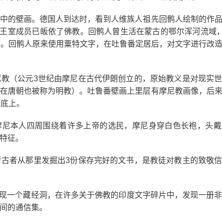
中的壁画。德国人到达时，看到人维族人祖先回鹘人绘制的作
的王室成员已皈依了佛教。回鹘人曾生活在蒙古的鄂尔浑河流域，
亡。回鹘人原来使用粟特文字，在吐鲁番定居后，对文字进行改
教（公元3世纪由摩尼在古代伊朗创立的，原始教义是对现实
在唐朝也被称为明教）。吐鲁番壁画上里层有摩尼教画像，后
衬底上。
摩尼本人四周围绕着许多上帝的选民，摩尼身穿白色长袍，头戴
特征。
古者从那里发掘出3份保存完好的文书，是教徒对教主的致敬
此发现一个藏经洞，在许多关于佛教的印度文字碎片中，发现一册
间的通信集。