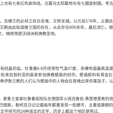
上也有七条红色装饰线。古墓沟太阳墓地也有七圈放射圈。考
道，去楼兰的必经之处白龙堆，又称龙城。公元前176年，占据
汉王朝由此知道楼兰国的存在，从此存在600多年，最后消亡。
兰、精绝等肥沃绿洲和佛教圣地。
。
结晶的盐。吐鲁番6-8月经常性气温47度，赤裸地面最高温度可
一些来自叙利亚的画家参加佛教壁画的创作。壁画颜料有青金石
奉伊斯兰教的人们认为壁画中的人物会在夜晚出来伤害孩子，
月，普鲁士皇家吐鲁番探险队在德国军火商克鲁伯·弗里德里希的
多巴图斯。勒柯克日记记载每年都要发现一些硬币，主要是唐朝
种文字拼写的24种语言的文字，历史上都这个地区使用过。