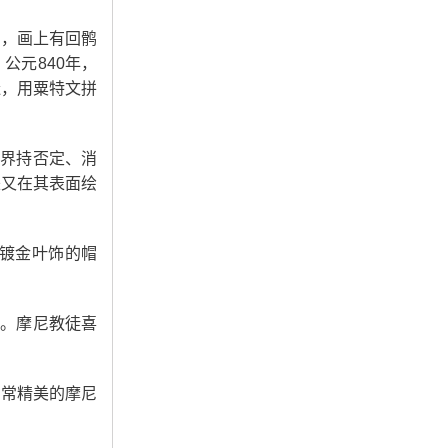
品，画上有回鹘
公元840年，
造，用粟特文拼
世界持否定、消
来又在其表面绘
镀金叶饰的帽
信。摩尼教徒喜
非常精美的摩尼