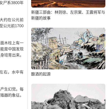
尸系3800年
新疆三部曲：林则徐、左宗棠、王震将军与
新疆的故事
大约在公元前
公元前1700
外面木柱上有一
可能是中国发现
自身培育出来。
%左右，水中有
酿酒的起源
会产生幻觉。每
生殖器的象征。