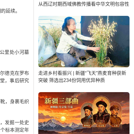
从西辽时期西域佛教传播看中华文明包容性
明的延续。
0公里处小河墓
走进乡村看振兴 | 新疆“飞天”燕麦育种获新
奥尔德克在罗布
突破 筛选出234份饲用优异种质
殿堂，事后研究
筒靴，身裹毛织
上，发掘一处史
七个标本测定年