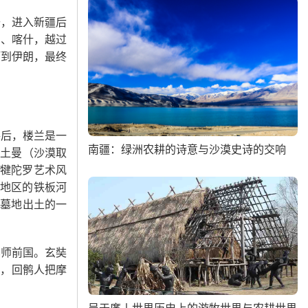
去，进入新疆后
宿、喀什，越过
河到伊朗，最终
路后，楼兰是一
南疆：绿洲农耕的诗意与沙漠史诗的交响
坎土曼（沙漠取
处犍陀罗艺术风
泊地区的铁板河
河墓地出土的一
车师前国。玄奘
年，回鹘人把摩