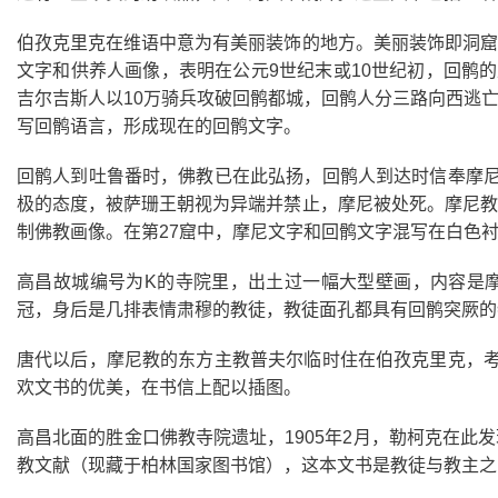
伯孜克里克在维语中意为有美丽装饰的地方。美丽装饰即洞窟
文字和供养人画像，表明在公元9世纪末或10世纪初，回鹘
吉尔吉斯人以10万骑兵攻破回鹘都城，回鹘人分三路向西逃
写回鹘语言，形成现在的回鹘文字。
回鹘人到吐鲁番时，佛教已在此弘扬，回鹘人到达时信奉摩尼
极的态度，被萨珊王朝视为异端并禁止，摩尼被处死。摩尼教
制佛教画像。在第27窟中，摩尼文字和回鹘文字混写在白色
高昌故城编号为K的寺院里，出土过一幅大型壁画，内容是
冠，身后是几排表情肃穆的教徒，教徒面孔都具有回鹘突厥的
唐代以后，摩尼教的东方主教普夫尔临时住在伯孜克里克，考
欢文书的优美，在书信上配以插图。
高昌北面的胜金口佛教寺院遗址，1905年2月，勒柯克在
教文献（现藏于柏林国家图书馆），这本文书是教徒与教主之