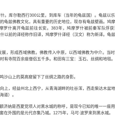
什。库尔勒西行300公里，到库车（当年的龟兹国）。龟兹以
的龟兹佛教文化，具有重要的历史地位，现存有龟兹壁画。鸠
摩罗什离开龟兹前往长安。383年，鸠摩罗什被前秦军队俘
罗什以前的译经称作旧译，鸠摩罗什译经（汉文）称为新译。龟
发展，形成西域佛教。佛教传入中原，以西域佛教为中介。当时
时有寺院百余座僧侣五千多。和田有三宝：玉石、丝绸和地毯
鸣沙山上的莫高窟留下了丝绸之路的身影。
向上，经益州北上西宁，从青海湖畔的吐谷浑，西走柴达木盆
海道）。
旗，额济纳是西夏党项人对黑水城的称呼，是现今已知的唯一一座
在外围的是元代亦集乃城。1275年，马可·波罗来到黑水城。