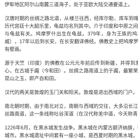
伊犁地区阿尔山南麓三道海子，处于亚欧大陆交通要道上。
汉唐时期的丝绸之路北道，从楼兰往西，经库尔勒、库车到喀
历代宫廷十大韶乐里，龟兹均名列其中。介于印度和中原之间
与龟兹有关。鸠摩罗什出生在龟兹。379年，身为王族的鸠
威），17年以后到长安，在长安翻译佛经。佛教史上把鸠摩
有壁画。
源于天竺（印度）的佛教在公元元年前后传到新疆，并得到
心，在古城于阗（今和田）。丝绸之路南道上的于阗，最繁荣
昆山之玉，即产自和田。
汉代的两关是敦煌的玉门关和阳关。敦煌是进出西域的门户。
南北朝时期，由于南北对立，南朝与西域的交往，大多沿长江
丝路南道，这一条线称吐谷浑道（在汉代称羌中道，今天称青
1226年6月，在黑水城发生战争。黑水城在内蒙古额济纳
城市。黑水城遗址中间套有一座小城，是西夏时期的黑水城，套