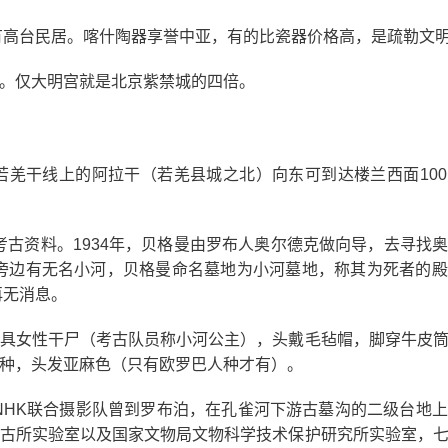
中有高台民居。喀什陶器享誉中亚，有的比瓷器价格高，是疏勒文
。仅大明宫就是北京紫禁城的四倍。
羌干线上的阿拉干（若羌县城之北）向东可到达楼兰西面10
考古资料。1934年，贝格曼由罗布人奥尔德克做向导，去寻找
，旁边有无名小河，贝格曼命名墓地为小河墓地，称其为死者的
再无消息。
具女性干尸（考古队员称小河公主），头戴毛毡帽，脚穿牛皮
种，头发亚麻色（只有欧罗巴人种才有）。
本NHK联合摄影队曾到罗布泊，在孔雀河下游古墓沟的二级台地
古所实验室以及国家文物局文物科学技术保护研究所实验室，