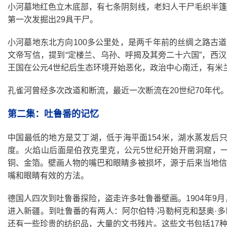
小河墓地红色立木底部，有七条阴刻线，老妇人干尸毛织半篷
第一次发掘出29具干尸。
小河墓地东北方向100多公里处，是两千年前的丝绸之路古
文帝写信，提到“定楼兰、乌孙、呼揭及其旁二十六国”，西
王国在公元4世纪后生态环境开始恶化，政治中心南迁，有米
孔雀河曾经多次改道和断流，最近一次断流在20世纪70年代
第二集：吐鲁番的记忆
中国最低的地方是艾丁湖，低于海平面154米，湖水蒸发后只有
度。火焰山后面是伯孜克里克，公元5世纪开始开凿洞窟，
铜、金箔。壁画人物的嘴巴和眼睛多被损坏，源于后来当地信
嘴和眼睛有效的方法。
德国人四次到吐鲁番探险，盗走许多吐鲁番壁画。1904年9
进入新疆。到吐鲁番的有两人：阿尔伯特·冯勒柯克和瑟奥·
还有一些珍贵的纺织品，大量的文书残片。这些文书包括17