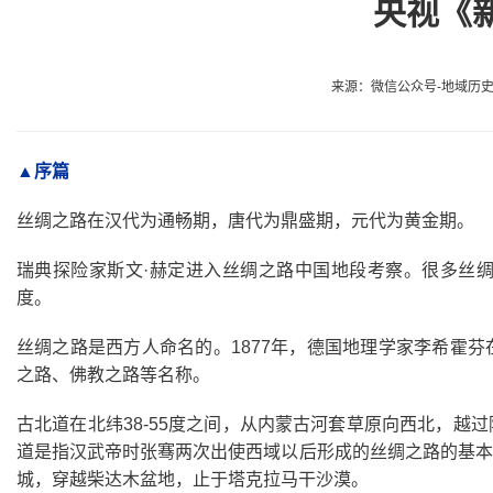
央视《
来源：微信公众号-地域历史文化 /
▲序篇
丝绸之路在汉代为通畅期，唐代为鼎盛期，元代为黄金期。
瑞典探险家斯文·赫定进入丝绸之路中国地段考察。很多丝
度。
丝绸之路是西方人命名的。1877年，德国地理学家李希霍
之路、佛教之路等名称。
古北道在北纬38-55度之间，从内蒙古河套草原向西北，
道是指汉武帝时张骞两次出使西域以后形成的丝绸之路的基本
城，穿越柴达木盆地，止于塔克拉马干沙漠。