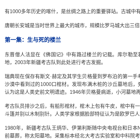
有1000多年历史的喀什，是丝绸之路上的重要驿站。古城
唐朝长安城是当时世界上最大的城市，规模比罗马城大出三倍
第一集：生与死的楼兰
东晋僧人法显在《佛国记》中有路过楼兰的记载。库尔勒至若
地，2003年新疆考古队到此处进行考古发掘。
瑞典现在保存有斯文·赫定及其学生贝格曼到罗布泊的第一手
沙漠中看到过的1000口棺材。发现布满木桩的沙丘墓地后
认为这是人类史前文明遗迹。1946年贝格曼病逝，小河墓地
考古队员排沙之后，有船形棺材，棺木上包有牛皮，棺中有一
斗篷并别以木制别针。人类学家根据脸部特征认为是欧罗巴人
1980年，新疆考古队王炳华、伊第利斯随中央电视台和日
前墓葬，称太阳墓地。采集标本经北大考古实验室和中科院考