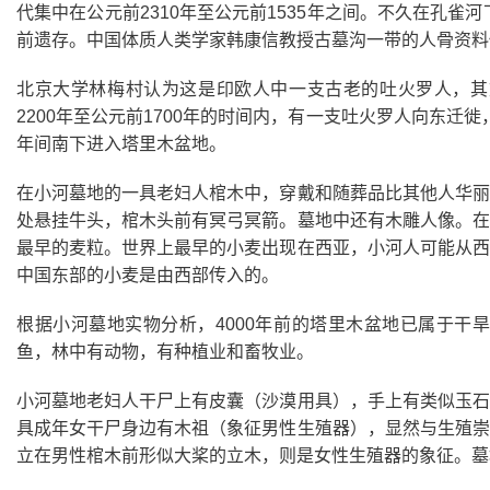
代集中在公元前2310年至公元前1535年之间。不久在孔雀
前遗存。中国体质人类学家韩康信教授古墓沟一带的人骨资料
北京大学林梅村认为这是印欧人中一支古老的吐火罗人，其
2200年至公元前1700年的时间内，有一支吐火罗人向东迁徙
年间南下进入塔里木盆地。
在小河墓地的一具老妇人棺木中，穿戴和随葬品比其他人华丽
处悬挂牛头，棺木头前有冥弓冥箭。墓地中还有木雕人像。在
最早的麦粒。世界上最早的小麦出现在西亚，小河人可能从西
中国东部的小麦是由西部传入的。
根据小河墓地实物分析，4000年前的塔里木盆地已属于干
鱼，林中有动物，有种植业和畜牧业。
小河墓地老妇人干尸上有皮囊（沙漠用具），手上有类似玉石
具成年女干尸身边有木祖（象征男性生殖器），显然与生殖崇
立在男性棺木前形似大桨的立木，则是女性生殖器的象征。墓