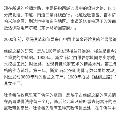
现在所说的丝绸之路，主要是指西域沙漠中的绿洲之路，以长
分成北道、中道、南道三条路线西行。北道经吐鲁番、吉木萨
帕米尔高原，到达地中海东岸地区。南道沿塔克拉玛干沙漠南
抵达伊斯坦布尔城（东罗马帝国首府）。
2000年前，罗马贵族就偏爱来自中国比黄金还珍贵的丝绸服
丝绸之路的研究，是从100年前发现楼兰开始的。楼兰是距今
个重要的中转站。1900年，斯文·赫定由维吾尔族向导奥
水挖掘工具）时迷路，发现有犍陀罗艺术的精美木雕。第二年
格的佛寺遗址。第三年，斯文·赫定在距离佛寺数公里处发现
附近发现3800年前的楼兰女干尸。1980年拍摄《丝绸之
具女干尸。
吐鲁番伯孜克里克千佛洞的壁画，反映了古丝绸之路的有关情
在高昌说佛法停留三个月，随后经北道从碎叶城去阿富汗的巴
尼教带到高昌。吐鲁番先后有五种宗教传到此处，在千佛洞中