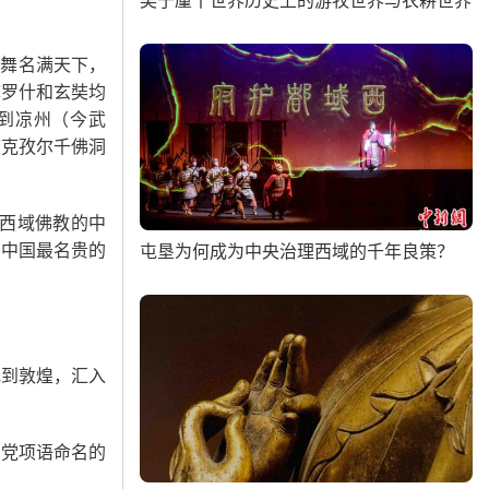
吴于廑丨世界历史上的游牧世界与农耕世界
乐舞名满天下，
摩罗什和玄奘均
获到凉州（今武
兹克孜尔千佛洞
西域佛教的中
。中国最名贵的
屯垦为何成为中央治理西域的千年良策？
地到敦煌，汇入
用党项语命名的