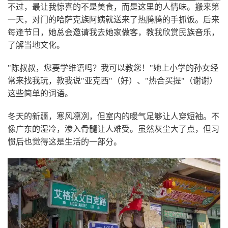
不过，最让我惊喜的不是美食，而是这里的人情味。搬来第
一天，对门的哈萨克族阿姨就送来了热腾腾的手抓饭。后来
每逢节日，她总会邀请我去她家做客，教我欣赏民族音乐，
了解当地文化。
"陈叔叔，您要学维语吗？我可以教您！"她上小学的孙女经
常来找我玩，教我说"亚克西"（好）、"热合买提"（谢谢）
这些简单的词语。
冬天的新疆，寒风凛冽，但室内的暖气足够让人穿短袖。不
像广东的湿冷，渗入骨髓让人难受。虽然灰尘大了点，但习
惯后也觉得这是生活的一部分。