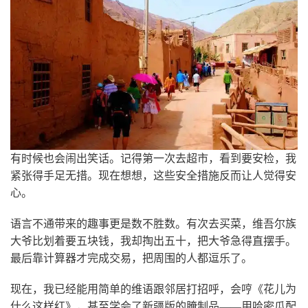
有时候也会闹出笑话。记得第一次去超市，看到要安检，我
紧张得手足无措。现在想想，这些安全措施反而让人觉得安
心。
语言不通带来的趣事更是数不胜数。有次去买菜，维吾尔族
大爷比划着要五块钱，我却掏出五十，把大爷急得直摆手。
最后靠计算器才完成交易，把周围的人都逗乐了。
现在，我已经能用简单的维语跟邻居打招呼，会哼《花儿为
什么这样红》，甚至学会了新疆版的腌制品——用哈密瓜配