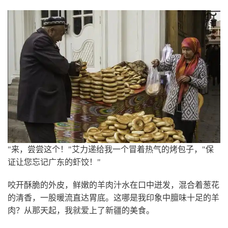
"来，尝尝这个！"艾力递给我一个冒着热气的烤包子，"保
证让您忘记广东的虾饺！"
咬开酥脆的外皮，鲜嫩的羊肉汁水在口中迸发，混合着葱花
的清香，一股暖流直达胃底。这哪是我印象中膻味十足的羊
肉？从那天起，我就爱上了新疆的美食。