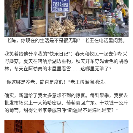
"老陈，你现在的生活是不是很无聊？"老王在电话里问我。
我笑着给他分享我的"快乐日记"：春天和牧民一起去伊犁采
野蘑菇，夏天在喀纳斯湖边垂钓，秋天开车穿越金色的胡杨
林，冬天在阿勒泰的木屋里看雪……这哪里无聊了？
"你这哪是养老，简直是度假！"老王酸溜溜地说。
确实，新疆给了我太多意想不到的惊喜。每到果季，我就去
批发市场买上一大箱哈密瓜、葡萄寄回广东。十块钱一公斤
的葡萄，甜得让老家亲戚直呼"新疆是不是遍地是宝？
"