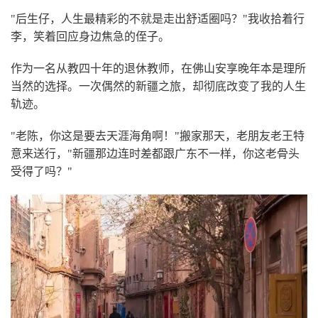
"后生仔，人生最精彩的不就是走出舒适圈吗？"我收拾着行
李，笑着回应身边焦急的侄子。
作为一名从教四十年的退休教师，在佛山安享晚年本是理所
当然的选择。一次偶然的新疆之旅，却彻底改变了我的人生
轨迹。
"老陈，你这是要去天涯海角啊！"搬家那天，老朋友老王特
意来送行，"新疆那边连时差都跟广东不一样，你这老骨头
受得了吗？"