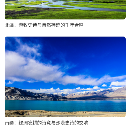
北疆：游牧史诗与自然神迹的千年合鸣
南疆：绿洲农耕的诗意与沙漠史诗的交响