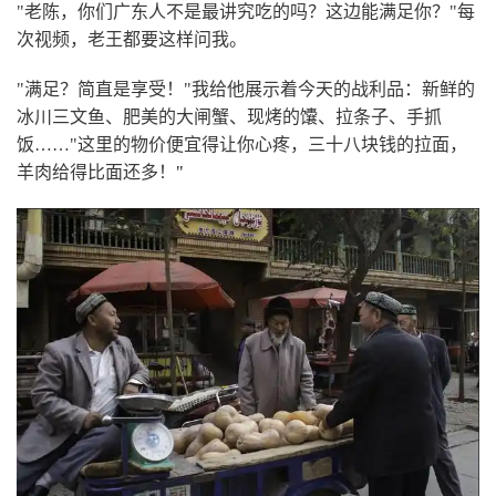
"老陈，你们广东人不是最讲究吃的吗？这边能满足你？"每
次视频，老王都要这样问我。
"满足？简直是享受！"我给他展示着今天的战利品：新鲜的
冰川三文鱼、肥美的大闸蟹、现烤的馕、拉条子、手抓
饭……"这里的物价便宜得让你心疼，三十八块钱的拉面，
羊肉给得比面还多！
"